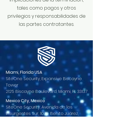
tales como pagos y otros
privilegios y responsabilidades de
las partes contratantes.
Miami, Florida USA
SiteOne Security, Expansive Biscayne
Tower
2125 Biscayne Boulevard, Miami, FL 33137
Mexico City, Mexico
SiteOne Security, Avenida de los
Insurgentes Sur, 1079, Benito Juárez,
Ciudad de México/CDMX, 03720, MX
Panama City, Panama