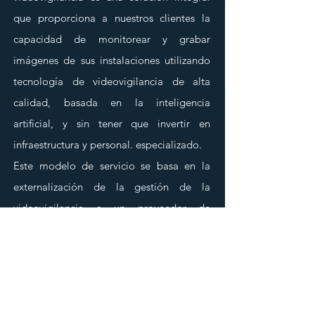
que proporciona a nuestros clientes la
capacidad de monitorear y grabar
imágenes de sus instalaciones utilizando
tecnología de videovigilancia de alta
calidad, basada en la inteligencia
artificial, y sin tener que invertir en
infraestructura y personal. especializado.
Este modelo de servicio se basa en la
externalización de la gestión de la
videovigilancia a un proveedor de
servicios especializado que se encarga de
la instalación, configuración,
mantenimiento y actualización de los
equipos y software necesarios para el
correcto funcionamiento del sistema.